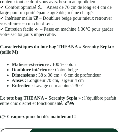
contenir tout ce dont vous avez besoin au quotidien.
✔
Confort optimisé
💪
– Anses de 70 cm de long et 4 cm de
large pour un porté épaule agréable, même chargé.
✔
Intérieur malin
🎒
– Doublure beige pour mieux retrouver
vos affaires en un clin d’œil.
✔
Entretien facile
🧼
– Passe en machine à 30°C pour garder
votre sac toujours impeccable.
Caractéristiques du tote bag THEANA « Serenity Sepia »
(taille M)
Matière extérieure
: 100 % coton
Doublure intérieure
: Coton beige
Dimensions
: 38 x 38 cm + 6 cm de profondeur
Anses
: Longueur 70 cm, largeur 4 cm
Entretien
: Lavage en machine à 30°C
Le tote bag THEANA « Serenity Sepia »
: l’équilibre parfait
entre chic discret et fonctionnalité.
🍂👜
👉
Craquez pour lui dès maintenant !
quantité