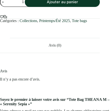
Ajouter au panier
de
Tote
Bag
THEANA
M
Catégories :
Collections
,
Printemps/Été 2025
,
Tote bags
–
"Serenity
Sepia"
Avis (0)
Avis
Il n’y a pas encore d’avis.
Soyez le premier à laisser votre avis sur “Tote Bag THEANA M –
« Serenity Sepia »”
Votre adresse e-mail ne sera pas publiée.
Les champs obligatoires sont