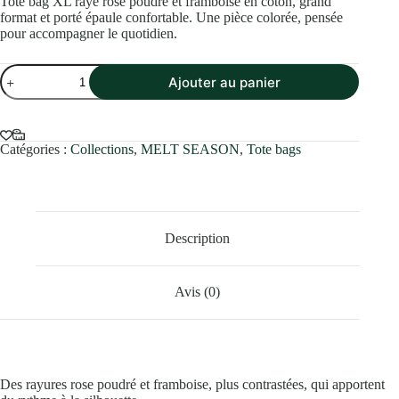
Tote bag XL rayé rose poudré et framboise en coton, grand
format et porté épaule confortable. Une pièce colorée, pensée
pour accompagner le quotidien.
quantité
Ajouter au panier
de
BERRY
SWIRL
-
Tote
Catégories :
Collections
,
MELT SEASON
,
Tote bags
XL
rayé
rose
&
framboise
Description
Avis (0)
Des rayures rose poudré et framboise, plus contrastées, qui apportent