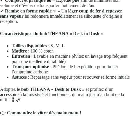
✔
Compact et pratique
🎒
– Expédié
plié
afin de minimiser son
volume et d’éviter de transporter inutilement de l’air.
✔
Remise en forme rapide
✨
– Un
léger coup de fer à repasser
sans vapeur
lui redonnera immédiatement sa silhouette d’origine à
réception.
Caractéristiques du bob THEANA « Desk to Dusk »
Tailles disponibles
: S, M, L
Matière
: 100 % coton
Entretien
: Lavable en machine (évitez un lavage trop fréquent
pour une meilleure durabilité)
Transport optimisé
: Plié lors de l’expédition pour limiter
l’empreinte carbone
Astuces
: Repassage sans vapeur pour retrouver sa forme initiale
Adoptez le
bob THEANA « Desk to Dusk »
et profitez d’un
accessoire à la fois stylé et fonctionnel, du matin jusqu’au bout de la
nuit !
🌞🌙
👉
Commandez le vôtre dès maintenant !