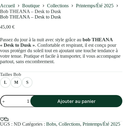
Accueil
Boutique
Collections
Printemps/Été 2025
Bob THEANA – Desk to Dusk
Bob THEANA – Desk to Dusk
45,00
€
Passez du jour à la nuit avec style grâce au
bob THEANA
« Desk to Dusk »
. Confortable et respirant, il est conçu pour
vous protéger du soleil tout en ajoutant une touche tendance à
votre tenue. Pratique et facile à transporter, il vous accompagne
partout, sans encombrement.
Tailles Bob
L
M
S
quantité
Ajouter au panier
de
Bob
THEANA
–
Desk
UGS :
ND
Catégories :
Bobs
,
Collections
,
Printemps/Été 2025
to
Dusk